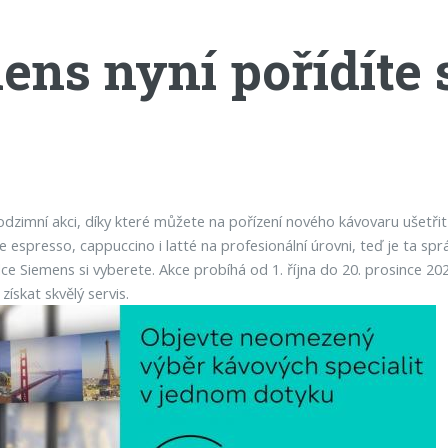
ens nyní pořídíte
 podzimní akci, díky které můžete na pořízení nového kávovaru ušetři
 espresso, cappuccino i latté na profesionální úrovni, teď je ta sp
ce Siemens si vyberete. Akce probíhá od 1. října do 20. prosince 202
ískat skvělý servis.