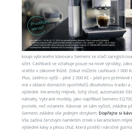
koupi vybraného kávovaru Siemens se stačí zaregistrovat
účet. Cashback se vztahuje pouze na nové výrobky, zakou
vrátíte v zákonné lhůtě. Získat můžete cashback 1 000 
Plus, zatímco vyšší – plné 2 000 Kč – platí pro prémio
má v oblasti domácích spotřebičů dlouholetou tradici a j
výsledek. Keramický mlýnek, tichý chod, automatické čiště
námahy. Vybrané modely, jako například Siemens EQ700 c
postele, než vstanete. Kávovar se sám vyčistí, zvládne 
Siemens zvládne vše jediným dotykem.
Dopřejte si káv
Vše začíná čerstvým namletím zrnek v keramickém mlýnk
výsledné kávy a plnou chuť, která potěší i náročné gurmá