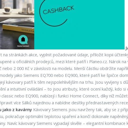
J
 na stránkách akce, vyplnit požadované údaje, přiložit kopii účten
pené u oficiálních prodejců, mezi které patří i Planeo.cz. Nárok n
Kč nebo 2 000 Kč v závislosti na modelu. Menší částku obdržíte nap
vé modely jako Siemens EQ700 nebo EQ900, které patří ke špičce do
ejí kávovary patří k těm nejspolehlivějším na trhu. Jsou vyvíjeny s d
ní a intuitivní ovládání – to jsou atributy, které ocení každý, kdo s
lassic nebo EQ900, nabízejí i funkci Home Connect, díky níž můžete
připravit více šálků najednou a nabídne desítky přednastavených rec
u jako z kavárny
Kávovary Siemens jsou navrženy tak, aby se z přípr
u, pokračuje optimální teplotou spaření a končí dokonale napěněn
ny. Navíc kávovary Siemens vypadají skvěle – elegantní kombinace ko