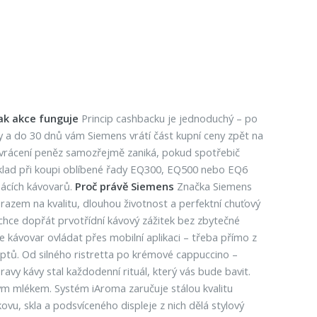
ak akce funguje
Princip cashbacku je jednoduchý – po
ky a do 30 dnů vám Siemens vrátí část kupní ceny zpět na
a vrácení peněz samozřejmě zaniká, pokud spotřebič
říklad při koupi oblíbené řady EQ300, EQ500 nebo EQ6
mácích kávovarů.
Proč právě Siemens
Značka Siemens
ůrazem na kvalitu, dlouhou životnost a perfektní chuťový
i chce dopřát prvotřídní kávový zážitek bez zbytečné
 kávovar ovládat přes mobilní aplikaci – třeba přímo z
eptů. Od silného ristretta po krémové cappuccino –
avy kávy stal každodenní rituál, který vás bude bavit.
ým mlékem. Systém iAroma zaručuje stálou kvalitu
vu, skla a podsvíceného displeje z nich dělá stylový