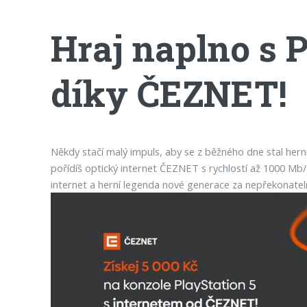
Hraj naplno s P
díky ČEZNET!
Někdy stačí malý impuls, aby se z běžného dne stal hern
pořídíš optický internet ČEZNET s rychlostí až 1000 Mb/
internet a herní legenda nové generace za nepřekonatel