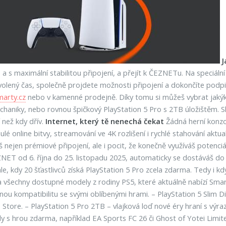
J
a s maximální stabilitou připojení, a přejít k ČEZNETu. Na speciáln
olený čas, společně projdete možnosti připojení a dokončíte podpis s
marty.cz
nebo v kamenné prodejně. Díky tomu si můžeš vybrat jakýkol
echaniky, nebo rovnou špičkový PlayStation 5 Pro s 2TB úložištěm. Sl
 než kdy dřív.
Internet, který tě nenechá čekat
Žádná herní konzo
nulé online bitvy, streamování ve 4K rozlišení i rychlé stahování akt
 nejen prémiové připojení, ale i pocit, že konečně využíváš potenci
ET od 6. října do 25. listopadu 2025, automaticky se dostáváš do s
nále, kdy 20 šťastlivců získá PlayStation 5 Pro zcela zdarma. Tedy i 
 všechny dostupné modely z rodiny PS5, které aktuálně nabízí Smarty
 plnou kompatibilitu se svými oblíbenými hrami. – PlayStation 5 Slim
S Store. – PlayStation 5 Pro 2TB – vlajková loď nové éry hraní s výr
y s hrou zdarma, například EA Sports FC 26 či Ghost of Yotei Limite