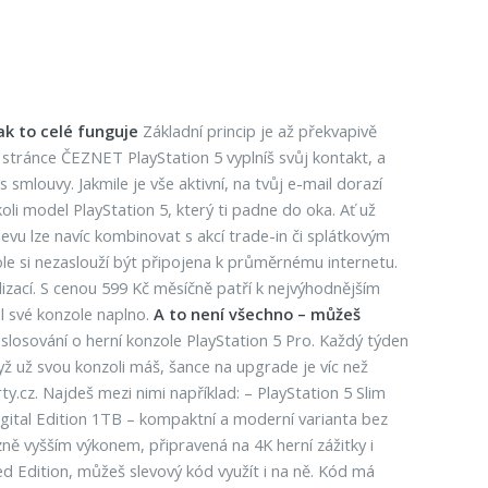
ak to celé funguje
Základní princip je až překvapivě
í stránce ČEZNET PlayStation 5 vyplníš svůj kontakt, a
mlouvy. Jakmile je vše aktivní, na tvůj e-mail dorazí
i model PlayStation 5, který ti padne do oka. Ať už
evu lze navíc kombinovat s akcí trade-in či splátkovým
le si nezaslouží být připojena k průměrnému internetu.
ualizací. S cenou 599 Kč měsíčně patří k nejvýhodnějším
ál své konzole naplno.
A to není všechno – můžeš
losování o herní konzole PlayStation 5 Pro. Každý týden
když už svou konzoli máš, šance na upgrade je víc než
.cz. Najdeš mezi nimi například: – PlayStation 5 Slim
 Digital Edition 1TB – kompaktní a moderní varianta bez
azně vyšším výkonem, připravená na 4K herní zážitky i
d Edition, můžeš slevový kód využít i na ně. Kód má