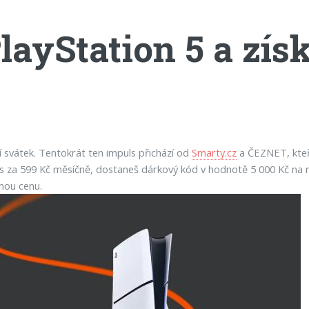
layStation 5 a zís
í svátek. Tentokrát ten impuls přichází od
Smarty.cz
a ČEZNET, kteří 
s za 599 Kč měsíčně, dostaneš dárkový kód v hodnotě 5 000 Kč na ná
nou cenu.