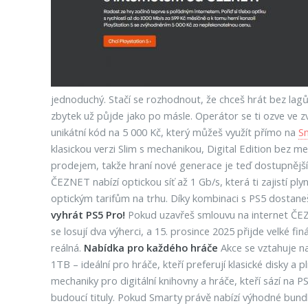
jednoduchý. Stačí se rozhodnout, že chceš hrát bez lagů 
zbytek už půjde jako po másle. Operátor se ti ozve ve zv
unikátní kód na 5 000 Kč, který můžeš využít přímo na
S
klasickou verzi Slim s mechanikou, Digital Edition bez m
prodejem, takže hraní nové generace je teď dostupnější
ČEZNET nabízí optickou síť až 1 Gb/s, která ti zajistí ply
optickým tarifům na trhu. Díky kombinaci s PS5 dostaneš
vyhrát PS5 Pro!
Pokud uzavřeš smlouvu na internet ČEZN
se losují dva výherci, a 15. prosince 2025 přijde velké fi
reálná.
Nabídka pro každého hráče
Akce se vztahuje na
1TB – ideální pro hráče, kteří preferují klasické disky a
mechaniky pro digitální knihovny a hráče, kteří sází na P
budoucí tituly. Pokud Smarty právě nabízí výhodné bundl