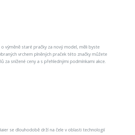
te o výměně staré pračky za nový model, měli byste
up vybraných vrchem plněných praček této značky můžete
lů za snížené ceny a s přehlednými podmínkami akce.
aier se dlouhodobě drží na čele v oblasti technologií