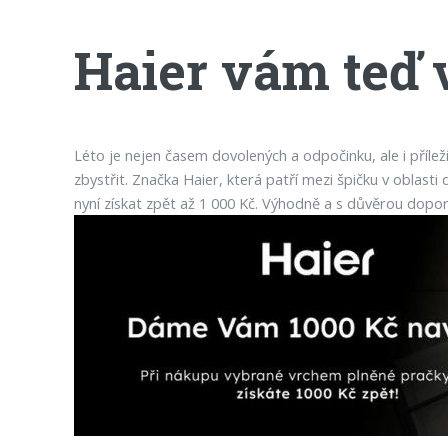
Haier vám teď v
Léto je nejen časem dovolených a odpočinku, ale i příle
zbystřit. Značka Haier, která patří mezi špičku v oblas
nyní získat zpět až 1 000 Kč. Výhodně a s důvěrou dop