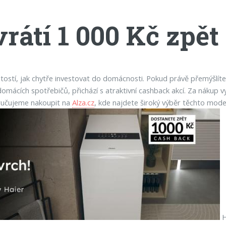
rátí 1 000 Kč zpět
žitostí, jak chytře investovat do domácnosti. Pokud právě přemýšlí
ti domácích spotřebičů, přichází s atraktivní cashback akcí. Za nák
oručujeme nakoupit na
Alza.cz
, kde najdete široký výběr těchto mode
H