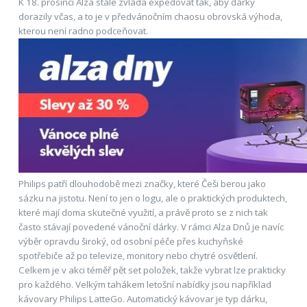
K 18. prosinci Alza stále zvládá expedovat tak, aby dárky
dorazily včas, a to je v předvánočním chaosu obrovská výhoda,
kterou není radno podceňovat.
Philips patří dlouhodobě mezi značky, které Češi berou jako
sázku na jistotu. Není to jen o logu, ale o praktických produktech,
které mají doma skutečné využití, a právě proto se z nich tak
často stávají povedené vánoční dárky. V rámci Alza Dnů je navíc
výběr opravdu široký, od osobní péče přes kuchyňské
spotřebiče až po televize, monitory nebo chytré osvětlení.
Celkem je v akci téměř pět set položek, takže vybrat lze prakticky
pro každého. Velkým tahákem letošní nabídky jsou například
kávovary Philips LatteGo. Automatický kávovar je typ dárku,