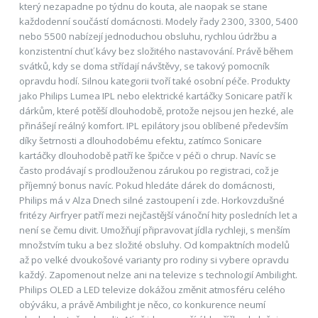
který nezapadne po týdnu do kouta, ale naopak se stane
každodenní součástí domácnosti. Modely řady 2300, 3300, 5400
nebo 5500 nabízejí jednoduchou obsluhu, rychlou údržbu a
konzistentní chuť kávy bez složitého nastavování. Právě během
svátků, kdy se doma střídají návštěvy, se takový pomocník
opravdu hodí. Silnou kategorii tvoří také osobní péče. Produkty
jako Philips Lumea IPL nebo elektrické kartáčky Sonicare patří k
dárkům, které potěší dlouhodobě, protože nejsou jen hezké, ale
přinášejí reálný komfort. IPL epilátory jsou oblíbené především
díky šetrnosti a dlouhodobému efektu, zatímco Sonicare
kartáčky dlouhodobě patří ke špičce v péči o chrup. Navíc se
často prodávají s prodlouženou zárukou po registraci, což je
příjemný bonus navíc. Pokud hledáte dárek do domácnosti,
Philips má v Alza Dnech silné zastoupení i zde. Horkovzdušné
fritézy Airfryer patří mezi nejčastější vánoční hity posledních let a
není se čemu divit. Umožňují připravovat jídla rychleji, s menším
množstvím tuku a bez složité obsluhy. Od kompaktních modelů
až po velké dvoukošové varianty pro rodiny si vybere opravdu
každý. Zapomenout nelze ani na televize s technologií Ambilight.
Philips OLED a LED televize dokážou změnit atmosféru celého
obýváku, a právě Ambilight je něco, co konkurence neumí