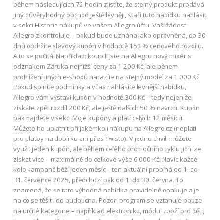
během následujících 72 hodin zjistíte, že stejný produkt prodává
jiný důvěryhodný obchod ještě levněji, stačí tuto nabídku nahlásit
v sekci Historie nákupů ve vašem Allegro účtu. Vaši žádost
Allegro zkontroluje – pokud bude uznána jako oprávněná, do 30
dnů obdržíte slevový kupón v hodnotě 150 % cenového rozdílu.
A to se počítá! Například: koupili jste na Allegru nový mixér s
odznakem Záruka nejnižší ceny za 1 200 Kč, ale během
prohlížení jiných e-shopů narazíte na stejný model za 1 000 Kč.
Pokud splníte podmínky a včas nahlásíte levnější nabídku,
Allegro vám vystaví kupón v hodnotě 300 Kč – tedy nejen že
získáte zpět rozdíl 200 Kč, ale ještě dalších 50 % navrch. Kupón
pak najdete v sekci Moje kupóny a platí celých 12 měsíců.
Můžete ho uplatnit při jakémkoli nákupu na Allegro.cz (neplatí
pro platby na dobírku ani přes Twisto). V jednu chvíli můžete
využít jeden kupón, ale během celého promočního cyklu jich lze
získat více – maximálně do celkové výše 6 000 Kč. Navíc každé
kolo kampaně běží jeden měsíc – ten aktuální probíhá od 1. do
31. července 2025, předchozí pak od 1. do 30. června. To
znamená, že se tato výhodná nabídka pravidelně opakuje a je
na co se těšit i do budoucna. Pozor, program se vztahuje pouze
na určité kategorie – například elektroniku, módu, zboží pro děti,