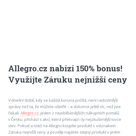
Allegro.cz nabízí 150% bonus!
Využijte Záruku nejnižší ceny
V dnešní době, kdy se každá koruna počítá, není radostnější
zprávy než ta, že můžete ušetřit – a dokonce ještě víc, než jste
čekali.
Allegro.cz
, jeden z nejoblíbenějších nákupních portálů
v Česku, přichází s akcí, která překvapí i ty nejzkušenější lovce
slev. Pokud si totiž na Allegru koupíte produkt s odznakem
Záruka nejnižší ceny a později najdete stejný produkt v jiném