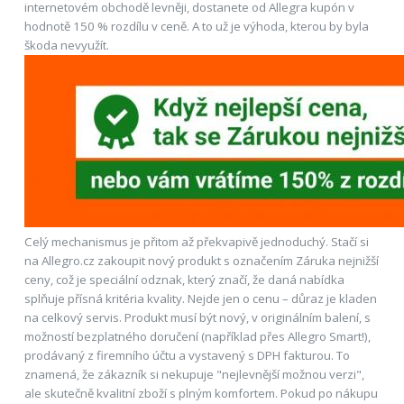
internetovém obchodě levněji, dostanete od Allegra kupón v
hodnotě 150 % rozdílu v ceně. A to už je výhoda, kterou by byla
škoda nevyužít.
Celý mechanismus je přitom až překvapivě jednoduchý. Stačí si
na Allegro.cz zakoupit nový produkt s označením Záruka nejnižší
ceny, což je speciální odznak, který značí, že daná nabídka
splňuje přísná kritéria kvality. Nejde jen o cenu – důraz je kladen
na celkový servis. Produkt musí být nový, v originálním balení, s
možností bezplatného doručení (například přes Allegro Smart!),
prodávaný z firemního účtu a vystavený s DPH fakturou. To
znamená, že zákazník si nekupuje "nejlevnější možnou verzi",
ale skutečně kvalitní zboží s plným komfortem. Pokud po nákupu